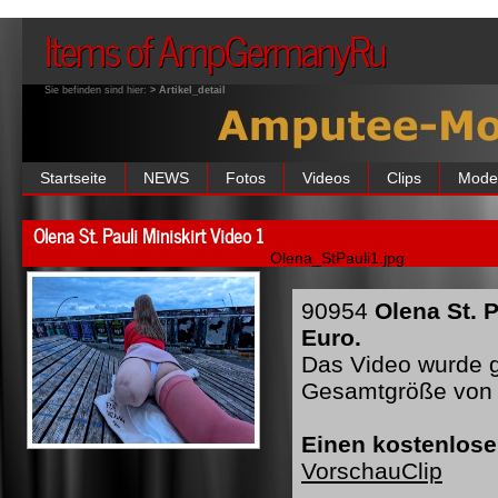
Items of AmpGermanyRu
Sie befinden sind hier:
> Artikel_detail
Startseite
NEWS
Fotos
Videos
Clips
Mode
Olena St. Pauli Miniskirt Video 1
Olena_StPauli1.jpg
90954
Olena St. 
Euro.
Das Video wurde ge
Gesamtgröße von 
Einen kostenlose
VorschauClip