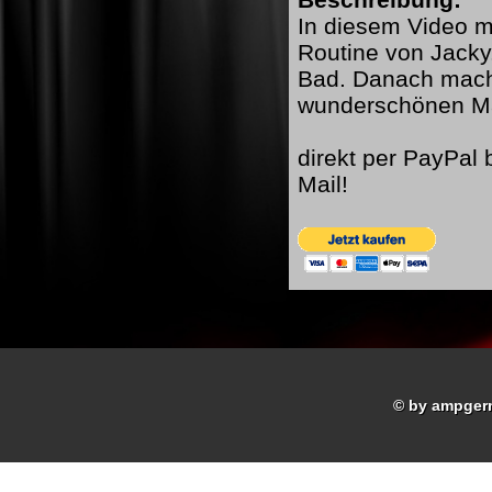
In diesem Video mi
Routine von Jacky
Bad. Danach mach
wunderschönen M
direkt per PayPal
Mail!
© by ampger