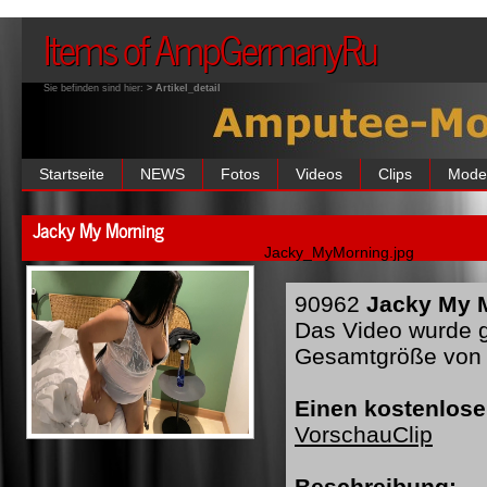
Items of AmpGermanyRu
Sie befinden sind hier:
> Artikel_detail
Startseite
NEWS
Fotos
Videos
Clips
Mode
Jacky My Morning
Jacky_MyMorning.jpg
90962
Jacky My M
Das Video wurde ge
Gesamtgröße von 
Einen kostenlose
VorschauClip
Beschreibung: