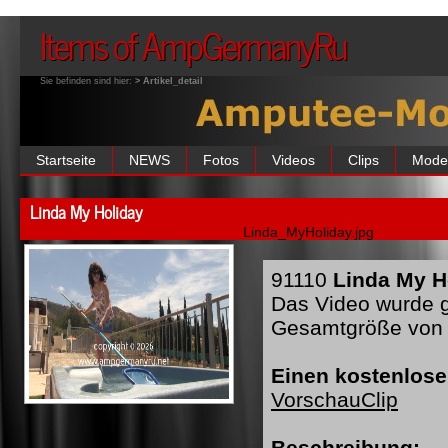
Items of AmpGermanyRu
Sie befinden sind hier:
> Artikel_detail
Startseite
NEWS
Fotos
Videos
Clips
Mode
Linda My Holiday
Linda_MyHoliday.jpg
91110
Linda My H
Das Video wurde ge
Gesamtgröße von 
Einen kostenlose
VorschauClip
Beschreibung: