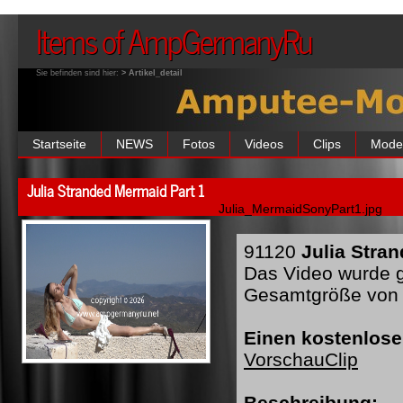
Items of AmpGermanyRu
Sie befinden sind hier:
> Artikel_detail
Startseite
NEWS
Fotos
Videos
Clips
Mode
Julia Stranded Mermaid Part 1
Julia_MermaidSonyPart1.jpg
91120
Julia Stra
Das Video wurde ge
Gesamtgröße von 
Einen kostenlose
VorschauClip
Beschreibung: