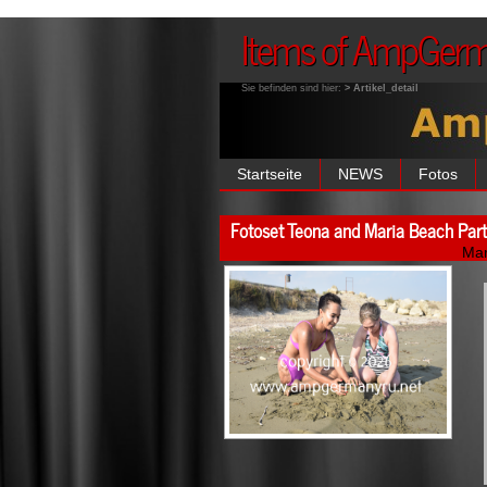
Items of AmpGer
Sie befinden sind hier:
> Artikel_detail
Startseite
NEWS
Fotos
Fotoset Teona and Maria Beach Par
Ma