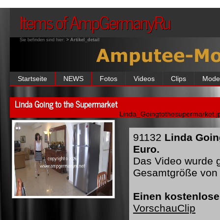
Items of AmpGermanyRu
Sie befinden sind hier:
> Artikel_detail
Startseite
NEWS
Fotos
Videos
Clips
Mode
Linda Going to the Supermarket
Linda_Goingtothesupermarket.j
91132
Linda Goin
Euro.
Das Video wurde ge
Gesamtgröße von 
Einen kostenlose
VorschauClip