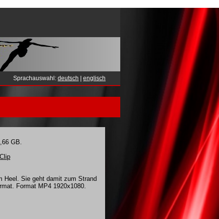
Sprachauswahl:
deutsch
|
englisch
1,66 GB.
Clip
em Heel. Sie geht damit zum Strand
format. Format MP4 1920x1080.