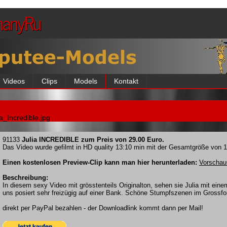
manyRu
Videos
Clips
Models
Kontakt
ia_Incredible.jpg
91133
Julia INCREDIBLE zum Preis von 29.00 Euro.
Das Video wurde gefilmt in HD quality 13:10 min mit der Gesamtgröße von 
Einen kostenlosen Preview-Clip kann man hier herunterladen:
Vorschau
Beschreibung:
In diesem sexy Video mit grösstenteils Originalton, sehen sie Julia mit ein
uns posiert sehr freizügig auf einer Bank. Schöne Stumpfszenen im Gross
direkt per PayPal bezahlen - der Downloadlink kommt dann per Mail!