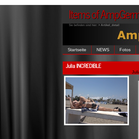
Items of AmpGer
Sie befinden sind hier:
> Artikel_detail
Startseite
NEWS
Fotos
Julia INCREDIBLE
Jul