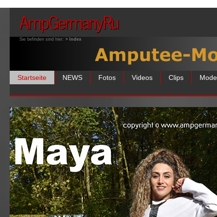
AmpGermanyRu
Sie befinden sind hier:
> Index
Startseite
NEWS
Fotos
Videos
Clips
Mode