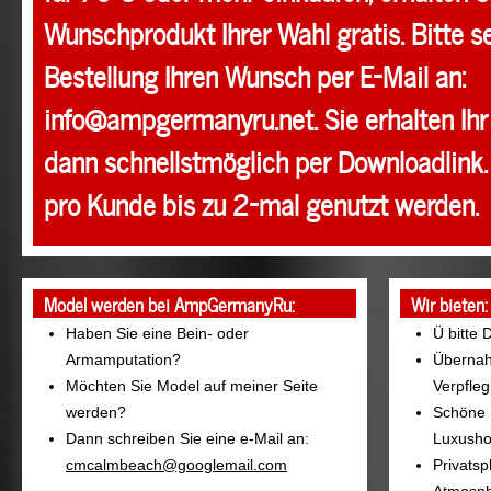
Wunschprodukt Ihrer Wahl gratis. Bitte s
Bestellung Ihren Wunsch per E-Mail an:
info@ampgermanyru.net. Sie erhalten Ih
dann schnellstmöglich per Downloadlink.
pro Kunde bis zu 2-mal genutzt werden.
Model werden bei AmpGermanyRu:
Wir bieten:
Haben Sie eine Bein- oder
Ü bitte 
Armamputation?
Übernah
Möchten Sie Model auf meiner Seite
Verpfle
werden?
Schöne L
Dann schreiben Sie eine e-Mail an:
Luxusho
cmcalmbeach@googlemail.com
Privatsp